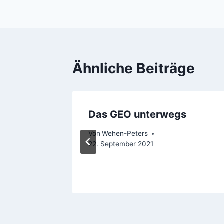
Ähnliche Beiträge
Das GEO unterwegs
ften
Von
Wehen-Peters
22. September 2021
0