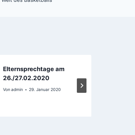
Elternsprechtage am
Un teat
26./27.02.2020
Von
admin
Von
admin
29. Januar 2020