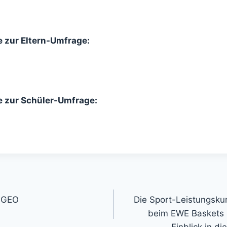
e zur Eltern-Umfrage:
e zur Schüler-Umfrage:
gation
 GEO
Die Sport-Leistungsku
beim EWE Baskets S
Einblick in d