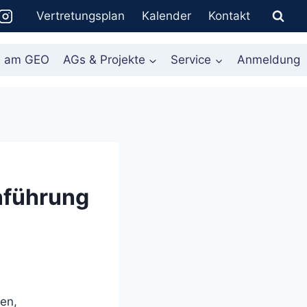
Vertretungsplan
Kalender
Kontakt
n am GEO
AGs & Projekte
Service
Anmeldung
nführung
gen,