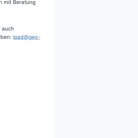
rn mit Beratung
r auch
eben:
ipad@geo-