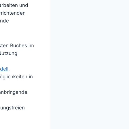
arbeiten und
rrichtenden
ende
ckten Buches im
Nutzung
ell
,
glichkeiten in
nnbringende
rungsfreien