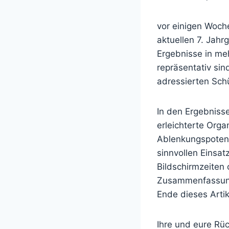
vor einigen Woch
aktuellen 7. Jah
Ergebnisse in me
repräsentativ sin
adressierten Schü
In den Ergebnisse
erleichterte Org
Ablenkungspotent
sinnvollen Einsat
Bildschirmzeiten
Zusammenfassung 
Ende dieses Artik
Ihre und eure Rü