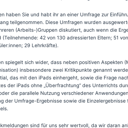
en haben Sie und habt ihr an einer Umfrage zur Einführ
rgang teilgenommen. Diese Umfragen wurden ausgewert
hreren (Arbeits-)Gruppen diskutiert, auch wenn die Erg
d (Teilnehmende: 42 von 130 adressierten Eltern; 51 vo
ler:innen; 29 Lehrkräfte).
n spiegelt sich wider, dass neben positiven Aspekten (
anisation) insbesondere zwei Kritikpunkte genannt werd
ial, das mit den iPads einhergeht, sowie die Frage na
zes der iPads ohne „Überfrachtung“ des Unterrichts dur
 oder die parallele Nutzung verschiedener Anwendungen
der Umfrage-Ergebnisse sowie die Einzelergebnisse 
els.
ckmeldungen sind für uns sehr wertvoll, da wir daran a