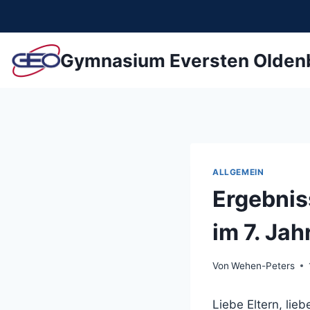
Zum
Inhalt
springen
Gymnasium Eversten Olden
ALLGEMEIN
Ergebnis
im 7. Ja
Von
Wehen-Peters
Liebe Eltern, lie