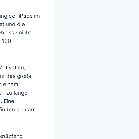
ung der iPads im
et und die
ebnisse nicht
n 130
Motivation,
en: das große
ch einem
ch zu lange
. Eine
finden sich am
nknüpfend