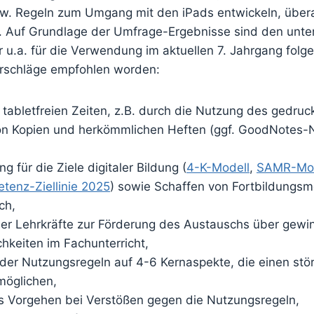
. Regeln zum Umgang mit den iPads entwickeln, über
 Auf Grundlage der Umfrage-Ergebnisse sind den unte
 u.a. für die Verwendung im aktuellen 7. Jahrgang folg
rschläge empfohlen worden:
 tabletfreien Zeiten, z.B. durch die Nutzung des gedru
von Kopien und herkömmlichen Heften (ggf. GoodNotes-
ng für die Ziele digitaler Bildung (
4-K-Modell
,
SAMR-Mod
enz-Ziellinie 2025
) sowie Schaffen von Fortbildungsmö
ch,
er Lehrkräfte zur Förderung des Austauschs über gewi
hkeiten im Fachunterricht,
der Nutzungsregeln auf 4-6 Kernaspekte, die einen stö
möglichen,
 Vorgehen bei Verstößen gegen die Nutzungsregeln,