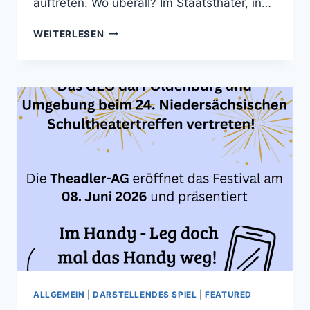
auftreten. Wo überall? Im Staatsthater, in…
SCHULEN
WEITERLESEN
MUSIZIEREN
–
21.
LANDESBEGEGNUNG
IN
OLDENBURG
ALLGEMEIN
|
DARSTELLENDES SPIEL
|
FEATURED