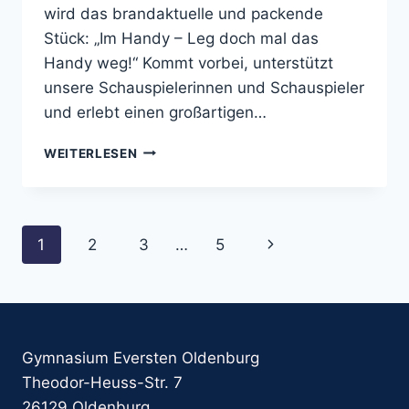
wird das brandaktuelle und packende
Stück: „Im Handy – Leg doch mal das
Handy weg!“ Kommt vorbei, unterstützt
unsere Schauspielerinnen und Schauspieler
und erlebt einen großartigen…
GROSSE E
WEITERLESEN
HRE F
ÜR D
IE T
HEADLER-A
Seitennavigation
Nächste
1
2
3
…
5
G: E
RÖFFNUNG D
Seite
ES 2
4. N
IEDERSÄCHSISCHEN S
CHULTHEATERTREFFENS!
Gymnasium Eversten Oldenburg
Theodor-Heuss-Str. 7
26129 Oldenburg