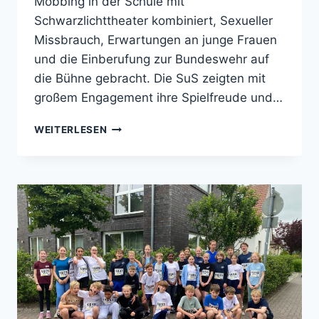
Mobbing in der Schule mit
Schwarzlichttheater kombiniert, Sexueller
Missbrauch, Erwartungen an junge Frauen
und die Einberufung zur Bundeswehr auf
die Bühne gebracht. Die SuS zeigten mit
großem Engagement ihre Spielfreude und…
JUGENDTHEATERTAGE
WEITERLESEN
&
DS-
PRÜFUNG
IN
JG.
12