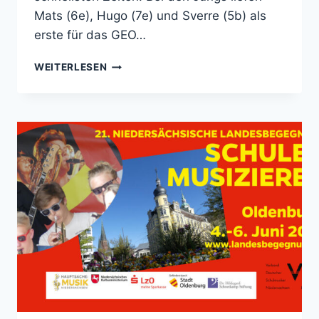
Mats (6e), Hugo (7e) und Sverre (5b) als
erste für das GEO…
GEO
WEITERLESEN
GOES
BRUNNENLAUF
2026