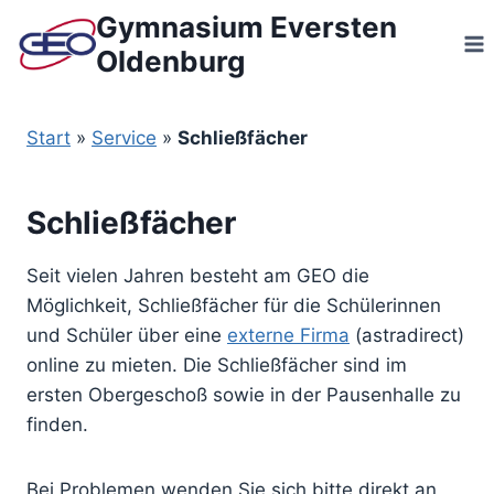
Zum
Gymnasium Eversten
Inhalt
Oldenburg
springen
Start
»
Service
»
Schließfächer
Schließfächer
Seit vielen Jahren besteht am GEO die
Möglichkeit, Schließfächer für die Schülerinnen
und Schüler über eine
externe Firma
(astradirect)
online zu mieten. Die Schließfächer sind im
ersten Obergeschoß sowie in der Pausenhalle zu
finden.
Bei Problemen wenden Sie sich bitte direkt an