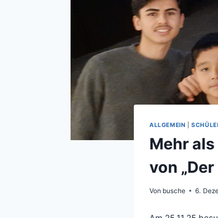
ALLGEMEIN
|
SCHÜLE
Mehr als 
von „Der
Von
busche
6. Dez
Am 25.11.25 besu