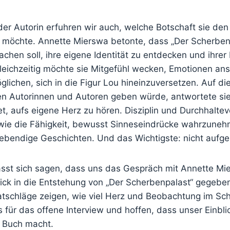
der Autorin erfuhren wir auch, welche Botschaft sie de
n möchte. Annette Mierswa betonte, dass „Der Scherben
en soll, ihre eigene Identität zu entdecken und ihrer 
Gleichzeitig möchte sie Mitgefühl wecken, Emotionen a
lichen, sich in die Figur Lou hineinzuversetzen. Auf di
gen Autorinnen und Autoren geben würde, antwortete si
et, aufs eigene Herz zu hören. Disziplin und Durchhalt
wie die Fähigkeit, bewusst Sinneseindrücke wahrzune
lebendige Geschichten. Und das Wichtigste: nicht aufg
sst sich sagen, dass uns das Gespräch mit Annette Mi
ick in die Entstehung von „Der Scherbenpalast“ gegeben
schläge zeigen, wie viel Herz und Beobachtung im Sch
 für das offene Interview und hoffen, dass unser Einbl
s Buch macht.