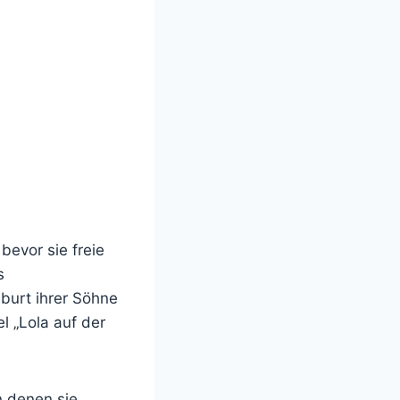
evor sie freie
s
burt ihrer Söhne
l „Lola auf der
n denen sie