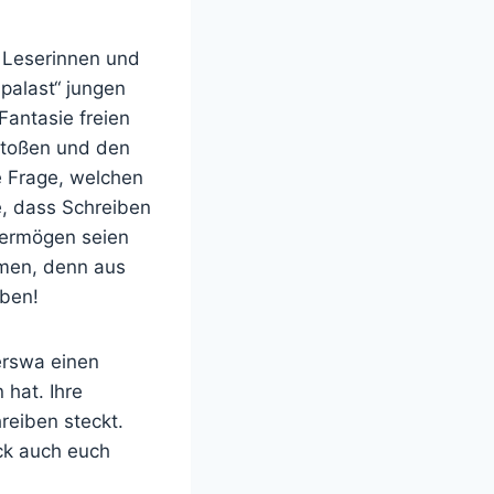
n Leserinnen und
palast“ jungen
Fantasie freien
nstoßen und den
e Frage, welchen
e, dass Schreiben
evermögen seien
hmen, denn aus
eben!
erswa einen
 hat. Ihre
reiben steckt.
ick auch euch