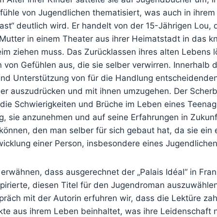
ühle von Jugendlichen thematisiert, was auch in ihre
st“ deutlich wird. Er handelt von der 15-Jährigen Lou,
 Mutter in einem Theater aus ihrer Heimatstadt in das 
m ziehen muss. Das Zurücklassen ihres alten Lebens lös
von Gefühlen aus, die sie selber verwirren. Innerhalb 
e und Unterstützung von für die Handlung entscheidend
ser auszudrücken und mit ihnen umzugehen. Der Scher
o die Schwierigkeiten und Brüche im Leben eines Teenag
g, sie anzunehmen und auf seine Erfahrungen in Zukunft
können, den man selber für sich gebaut hat, da sie ein
wicklung einer Person, insbesondere eines Jugendlichen
u erwähnen, dass ausgerechnet der „Palais Idéal“ in Fra
pirierte, diesen Titel für den Jugendroman auszuwähle
räch mit der Autorin erfuhren wir, dass die Lektüre zah
kte aus ihrem Leben beinhaltet, was ihre Leidenschaft 