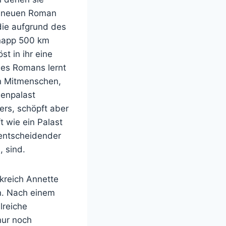
m neuen Roman
 die aufgrund des
knapp 500 km
t in ihr eine
des Romans lernt
en Mitmenschen,
benpalast
ers, schöpft aber
 wie ein Palast
 entscheidender
, sind.
nkreich Annette
n. Nach einem
lreiche
nur noch