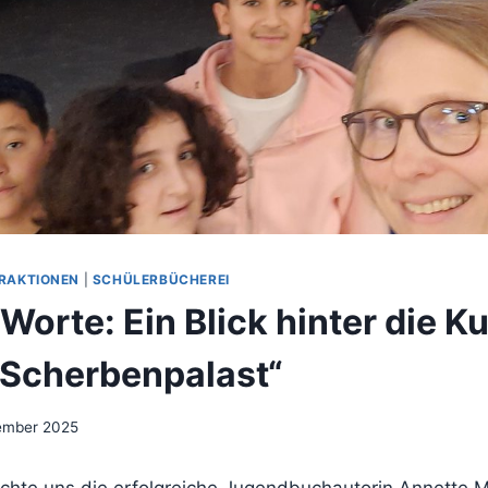
RAKTIONEN
|
SCHÜLERBÜCHEREI
Worte: Ein Blick hinter die K
 Scherbenpalast“
ember 2025
chte uns die erfolgreiche Jugendbuchautorin Annette 