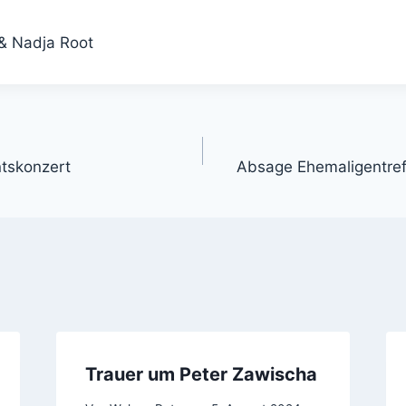
& Nadja Root
gation
tskonzert
Absage Ehemaligentre
Trauer um Peter Zawischa