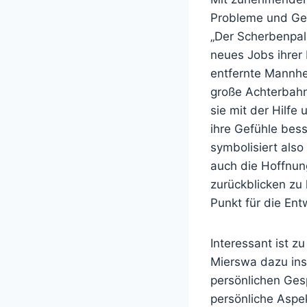
Probleme und Gef
„Der Scherbenpala
neues Jobs ihrer
entfernte Mannhei
große Achterbahn 
sie mit der Hilf
ihre Gefühle bes
symbolisiert als
auch die Hoffnun
zurückblicken zu 
Punkt für die Ent
Interessant ist z
Mierswa dazu ins
persönlichen Gesp
persönliche Aspe