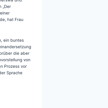
n „Der
einer
de, hat Frau
n, ein buntes
seinandersetzung
orüber die aber
hvorstellung von
n Prozess vor
der Sprache