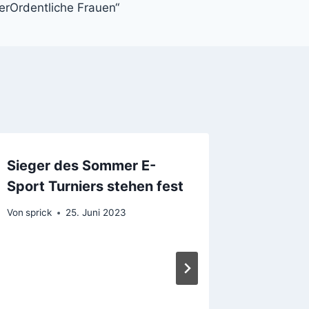
erOrdentliche Frauen“
Sieger des Sommer E-
GEO qua
Sport Turniers stehen fest
überleg
Landesf
Von
sprick
25. Juni 2023
Von
admin