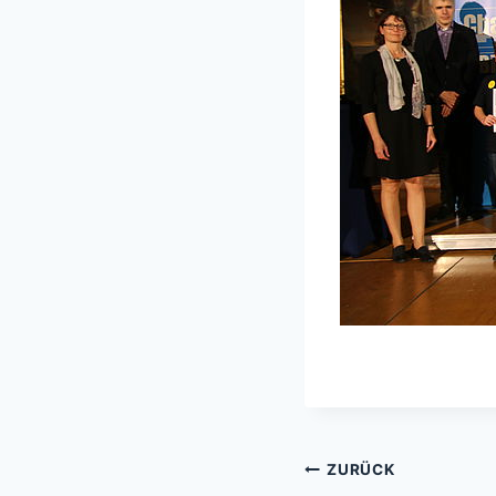
Beitragsnavi
ZURÜCK