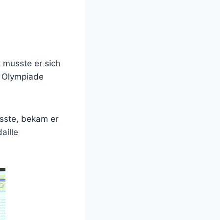
t musste er sich
r Olympiade
sste, bekam er
aille