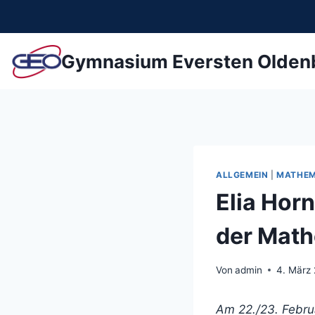
Zum
Inhalt
springen
Gymnasium Eversten Olden
ALLGEMEIN
|
MATHEM
Elia Hor
der Mat
Von
admin
4. März
Am 22./23. Febru