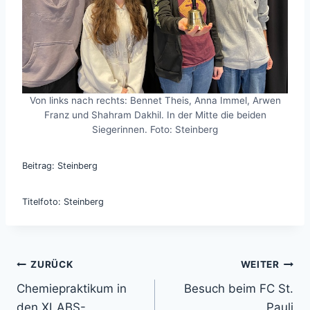
Von links nach rechts: Bennet Theis, Anna Immel, Arwen
Franz und Shahram Dakhil. In der Mitte die beiden
Siegerinnen. Foto: Steinberg
Beitrag: Steinberg
Titelfoto: Steinberg
Beitragsnavigation
ZURÜCK
WEITER
Chemiepraktikum in
Besuch beim FC St.
den XLABS-
Pauli