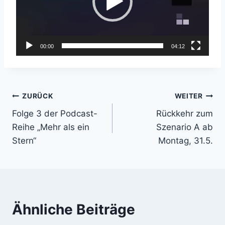
o
-
P
l
00:00
04:12
a
y
e
Beitragsnavigation
ZURÜCK
WEITER
r
Folge 3 der Podcast-
Rückkehr zum
Reihe „Mehr als ein
Szenario A ab
Stern“
Montag, 31.5.
Ähnliche Beiträge