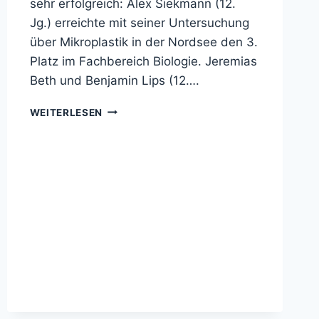
sehr erfolgreich: Alex Siekmann (12.
Jg.) erreichte mit seiner Untersuchung
über Mikroplastik in der Nordsee den 3.
Platz im Fachbereich Biologie. Jeremias
Beth und Benjamin Lips (12….
1.,
WEITERLESEN
2.
UND
3.
PLATZ
FÜR
GEO-
SCHÜLER
BEIM
LANDEWETTBEWERB
„JUGEND
FORSCHT“
2019
IN
CLAUSTHAL-