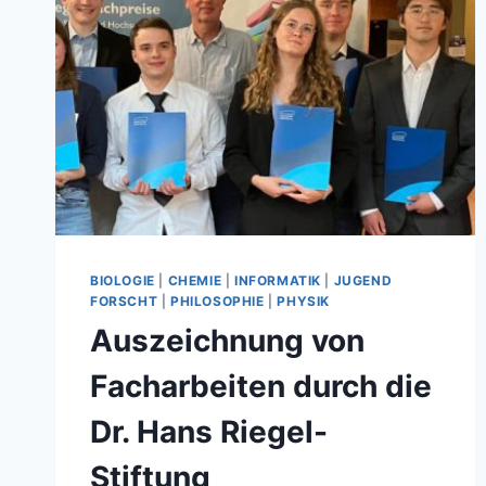
BIOLOGIE
|
CHEMIE
|
INFORMATIK
|
JUGEND
FORSCHT
|
PHILOSOPHIE
|
PHYSIK
Auszeichnung von
Facharbeiten durch die
Dr. Hans Riegel-
Stiftung