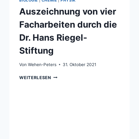
BIOLOGIE
|
CHEMIE
|
PHYSIK
Auszeichnung von vier
Facharbeiten durch die
Dr. Hans Riegel-
Stiftung
Von
Wehen-Peters
31. Oktober 2021
AUSZEICHNUNG
WEITERLESEN
VON
VIER
FACHARBEITEN
DURCH
DIE
DR.
HANS
RIEGEL-
STIFTUNG