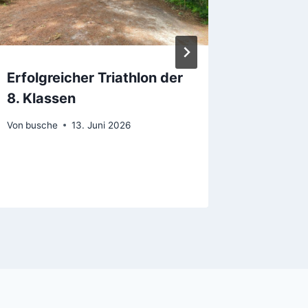
Erfolgreicher Triathlon der
Jugend 
8. Klassen
Olympi
Bezirk
Von
busche
13. Juni 2026
Von
busch