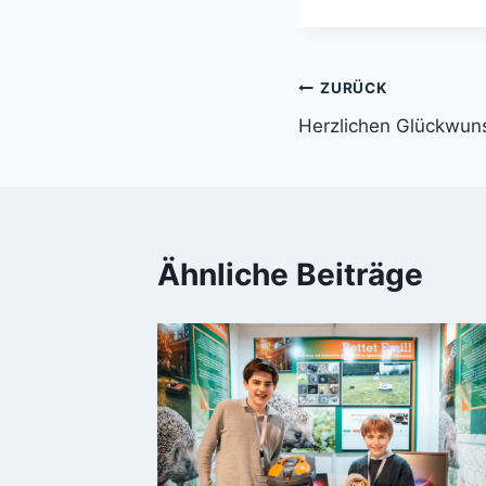
Beitragsnavi
ZURÜCK
Herzlichen Glückwun
Ähnliche Beiträge
heater-
ch einen
re
023