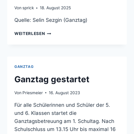
Von
sprick
18. August 2025
Quelle: Selin Sezgin (Ganztag)
NEU
WEITERLESEN
IM
GANZTAG?
DANN
IST
DIESER
GANZTAG
FILM
FÜR
Ganztag gestartet
DICH!
Von
Priesmeier
16. August 2023
Für alle Schülerinnen und Schüler der 5.
und 6. Klassen startet die
Ganztagsbetreuung am 1. Schultag. Nach
Schulschluss um 13.15 Uhr bis maximal 16