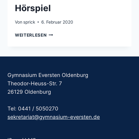
Hörspiel
Von
sprick
6. Februar 2020
DER
WEITERLESEN
GANZTAG
PRÄSENTIERT:
„STRESS
IM
KICKERTEAM“
–
Gymnasium Eversten Oldenburg
VOM
Theodor-Heuss-Str. 7
BOLZPLATZ
26129 Oldenburg
ZUM
HÖRSPIEL
Tel: 0441 / 5050270
sekretariat@gymnasium-eversten.de