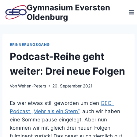
Zum
Gymnasium Eversten
Inhalt
Oldenburg
springen
ERINNERUNGSGANG
Podcast-Reihe geht
weiter: Drei neue Folgen
Von
Wehen-Peters
20. September 2021
Es war etwas still geworden um den
GEO-
Podcast „Mehr als ein Stern“
, auch wir haben
eine Sommerpause eingelegt. Aber nun
kommen wir mit gleich drei neuen Folgen
fulminant zurück! Das passt auch ziemlich gut,