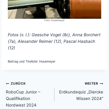
Foto: Husemeyer
Fotos (v. l.): Geesche Vogel (8c), Anna Borchert
(7a), Alexander Reimer (12), Pascal Hasbach
(12)
Beitrag und Titelbild: Husemeyer
Beitragsnavigation
ZURÜCK
WEITER
RoboCup Junior –
Erdkundequiz „Diercke
Qualifikation
Wissen 2024“
Nordwest 2024