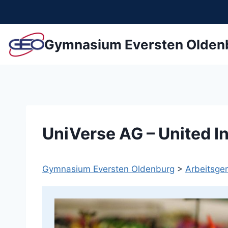
Zum
Inhalt
springen
Gymnasium Eversten Olden
UniVerse AG – United I
Gymnasium Eversten Oldenburg
>
Arbeitsge