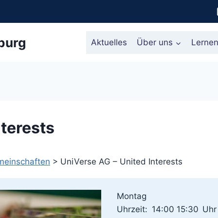
burg
Aktuelles
Über uns
Lerne
nterests
meinschaften
>
UniVerse AG – United Interests
Montag
Uhrzeit:
14:00 15:30
Uhr