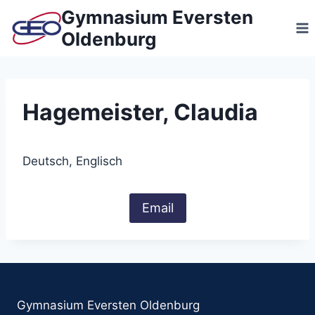
Zum
Gymnasium Eversten
Inhalt
Oldenburg
springen
Hagemeister, Claudia
Deutsch, Englisch
Email
Gymnasium Eversten Oldenburg