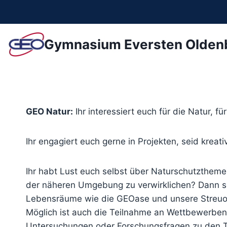
Zum
Inhalt
springen
Gymnasium Eversten Olden
GEO Natur:
Ihr interessiert euch für die Natur, f
Ihr engagiert euch gerne in Projekten, seid krea
Ihr habt Lust euch selbst über Naturschutztheme
der näheren Umgebung zu verwirklichen? Dann sei
Lebensräume wie die GEOase und unsere Streuob
Möglich ist auch die Teilnahme an Wettbewerben
Untersuchungen oder Forschungsfragen zu den 