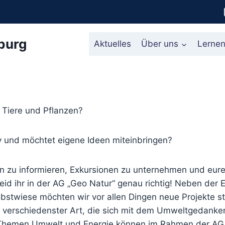
burg
Aktuelles
Über uns
Lerne
ür Tiere und Pflanzen?
tiv und möchtet eigene Ideen miteinbringen?
n zu informieren, Exkursionen zu unternehmen und eure 
d ihr in der AG „Geo Natur“ genau richtig! Neben der E
stwiese möchten wir vor allen Dingen neue Projekte s
 verschiedenster Art, die sich mit dem Umweltgedanke
Themen Umwelt und Energie können im Rahmen der AG 