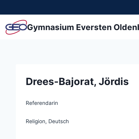
Zum
Inhalt
springen
Gymnasium Eversten Olden
Drees-Bajorat, Jördis
Referendarin
Religion, Deutsch