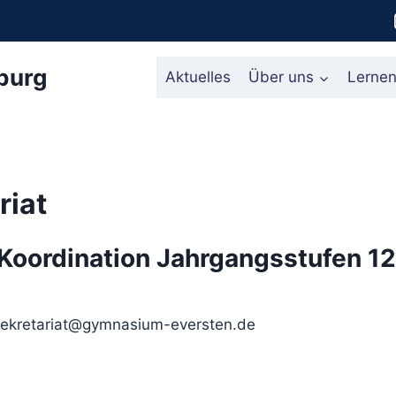
burg
Aktuelles
Über uns
Lerne
riat
Koordination Jahrgangsstufen 12
kretariat@gymnasium-eversten.de