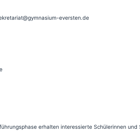
retariat@gymnasium-eversten.de
e
ührungsphase erhalten interessierte Schülerinnen und S